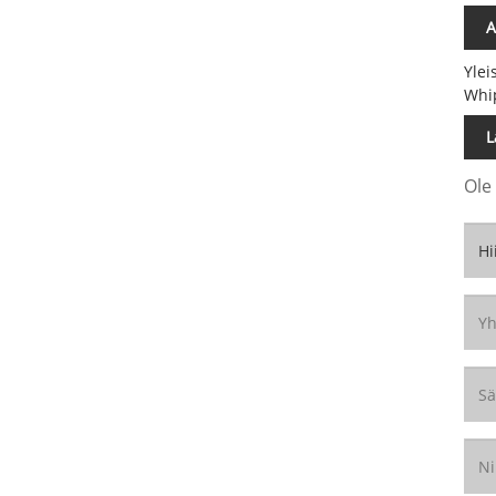
A
Yleis
Whi
L
Ole