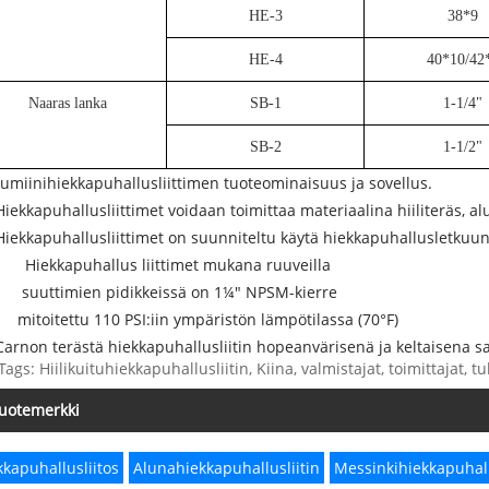
HE-3
38*9
HE-4
40*10/42
Naaras lanka
SB-1
1-1/4"
SB-2
1-1/2"
lumiinihiekkapuhallusliittimen tuoteominaisuus ja sovellus.
Hiekkapuhallusliittimet voidaan toimittaa materiaalina hiiliteräs, al
Hiekkapuhallusliittimet on suunniteltu käytä hiekkapuhallusletkuun
Hiekkapuhallus liittimet mukana ruuveilla
suuttimien pidikkeissä on 1¼" NPSM-kierre
mitoitettu 110 PSI:iin ympäristön lämpötilassa (70°F)
Carnon terästä hiekkapuhallusliitin hopeanvärisenä ja keltaisena sa
Tags: Hiilikuituhiekkapuhallusliitin, Kiina, valmistajat, toimittajat, 
uotemerkki
kkapuhallusliitos
Alunahiekkapuhallusliitin
Messinkihiekkapuhall