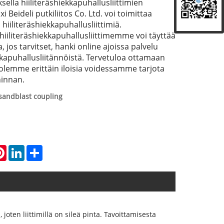
lla hiiliteräshiekkapuhallusliittimien
i Beideli putkiliitos Co. Ltd. voi toimittaa
hiiliteräshiekkapuhallusliittimiä.
hiiliteräshiekkapuhallusliittimemme voi täyttää
 jos tarvitset, hanki online ajoissa palvelu
kkapuhallusliitännöistä. Tervetuloa ottamaan
 olemme erittäin iloisia voidessamme tarjota
hinnan.
 sandblast coupling
atsApp
Pinterest
LinkedIn
Share
oten liittimillä on sileä pinta. Tavoittamisesta