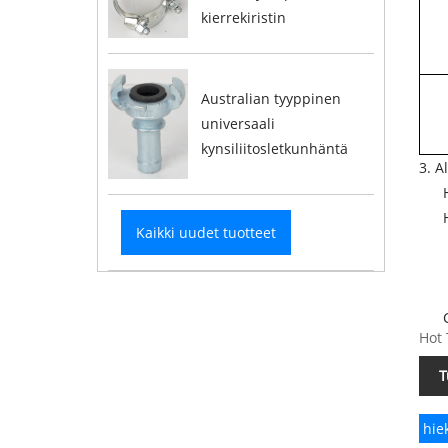
kierrekiristin
Australian tyyppinen
universaali
kynsiliitosletkunhäntä
3. A
Kaikki uudet tuotteet
Hot 
T
hie