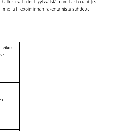
puhallus ovat olleet tyytyväisiä monet asiakkaat.Jos
e innolla liiketoiminnan rakentamista suhdetta
Letkun
ija
*9