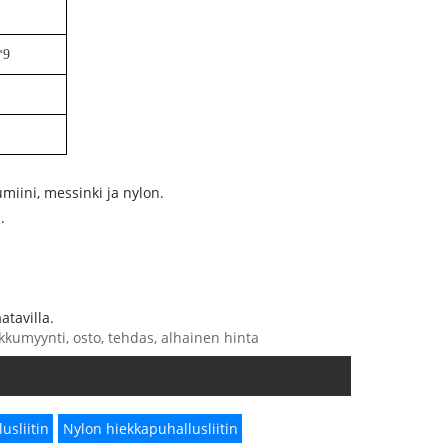
*9
umiini, messinki ja nylon.
.
atavilla.
tukkumyynti, osto, tehdas, alhainen hinta
usliitin
Nylon hiekkapuhallusliitin