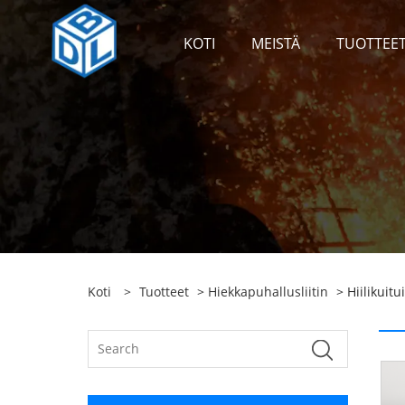
KOTI
MEISTÄ
TUOTTEE
Koti
>
Tuotteet
>
Hiekkapuhallusliitin
> Hiilikuitu