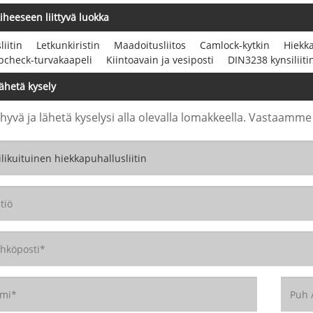
iheeseen liittyvä luokka
liitin
Letkunkiristin
Maadoitusliitos
Camlock-kytkin
Hiekka
pcheck-turvakaapeli
Kiintoavain ja vesiposti
DIN3238 kynsiliiti
ähetä kysely
 hyvä ja lähetä kyselysi alla olevalla lomakkeella. Vastaamme