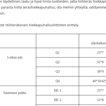
ni täydellinen laatu ja hyvä hinta tuotteiden, jotta hiiliteräs hiekka
t parasta hiiltä teräshiekkapuhallus, ota meihin yhteyttä, odotamm
uun.
ote Hiiliteräksisen hiekkapuhallusliittimen erittely.
ulkohalkais
Q1
25*7
Letkun pää
Q2
32*8
Q3
38*9
Q4
40*10/42
HE-1
25*7
Suuttimen pidike
HE-2
32*8