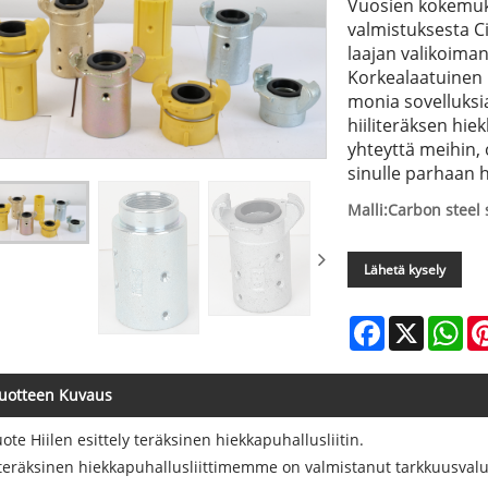
Vuosien kokemukse
valmistuksesta Cix
laajan valikoiman 
Korkealaatuinen 
monia sovelluksia,
hiiliteräksen hie
yhteyttä meihin,
sinulle parhaan 
Malli:Carbon steel
Lähetä kysely
Facebook
X
Wh
uotteen Kuvaus
uote Hiilen esittely teräksinen hiekkapuhallusliitin.
iteräksinen hiekkapuhallusliittimemme on valmistanut tarkkuusvalu, j