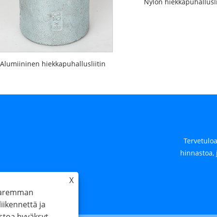
Nylon hiekkapuhallusli
Alumiininen hiekkapuhallusliitin
Tervetuloa
hinnastoa, 
nacoupling.com.cn
X
 paremman
ikennettä ja
stoa hyväksyt