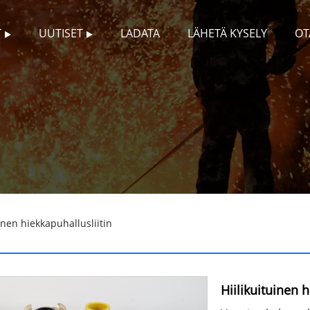
T
UUTISET
LADATA
LÄHETÄ KYSELY
OT
inen hiekkapuhallusliitin
Hiilikuituinen h