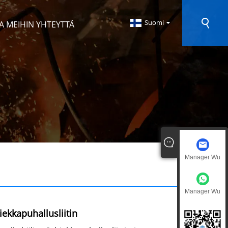
Suomi
A MEIHIN YHTEYTTÄ
Manager Wu
Manager Wu
iekkapuhallusliitin