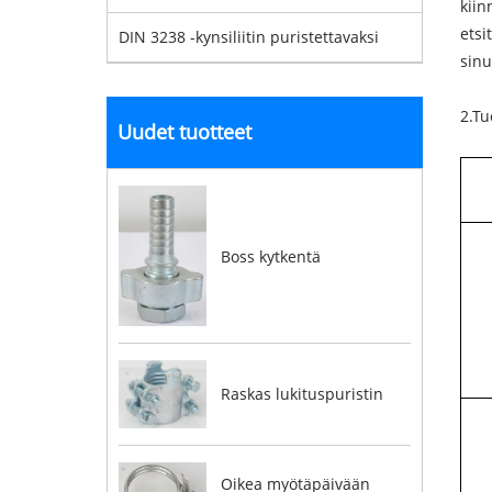
kiin
etsi
DIN 3238 -kynsiliitin puristettavaksi
sin
2.Tu
Uudet tuotteet
Boss kytkentä
Raskas lukituspuristin
Oikea myötäpäivään