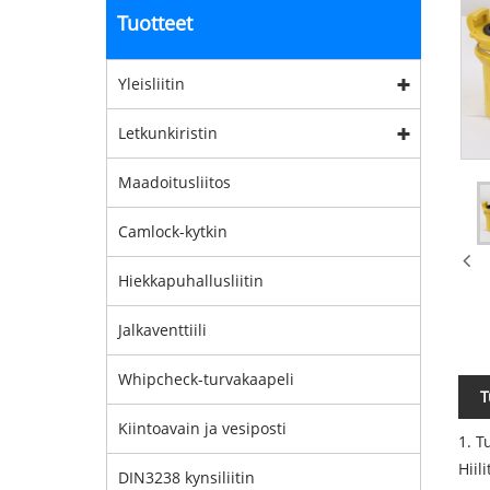
Tuotteet
Yleisliitin
Letkunkiristin
Maadoitusliitos
Camlock-kytkin
Hiekkapuhallusliitin
Jalkaventtiili
Whipcheck-turvakaapeli
T
Kiintoavain ja vesiposti
1. T
Hiil
DIN3238 kynsiliitin