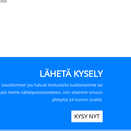
itin
LÄHETÄ KYSELY
 sivuillemme! Jos haluat tiedustella tuotteitamme tai
jätä meille sähköpostiosoitteesi, niin otamme sinuun
yhteyttä 24 tunnin sisällä.
KYSY NYT