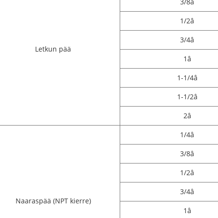
3/8â
1/2â
3/4â
Letkun pää
1â
1-1/4â
1-1/2â
2â
1/4â
3/8â
1/2â
3/4â
Naaraspää (NPT kierre)
1â