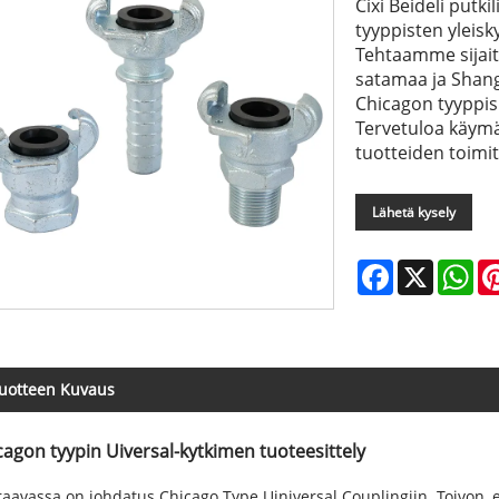
Cixi Beideli putki
tyyppisten yleisk
Tehtaamme sijait
satamaa ja Shan
Chicagon tyyppisi
Tervetuloa käym
tuotteiden toimit
Lähetä kysely
Facebook
X
Wh
uotteen Kuvaus
cagon tyypin Uiversal-kytkimen tuoteesittely
aavassa on johdatus Chicago Type Uiniversal Couplingiin. Toivo