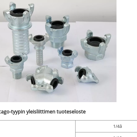
cago-tyypin yleisliittimen tuoteseloste
1/4â