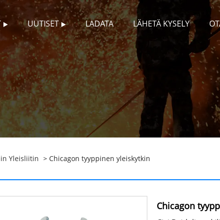
T
UUTISET
LADATA
LÄHETÄ KYSELY
OT
n Yleisliitin
> Chicagon tyyppinen yleiskytkin
Chicagon tyyppi