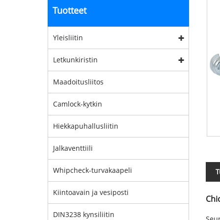
Tuotteet
Yleisliitin
Letkunkiristin
Maadoitusliitos
Camlock-kytkin
Hiekkapuhallusliitin
Jalkaventtiili
Whipcheck-turvakaapeli
T
Kiintoavain ja vesiposti
Chi
DIN3238 kynsiliitin
Seur