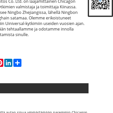
liitos Co. Ltd. on laajamittainen Chicagon
ytkimien valmistaja ja toimittaja Kiinassa.
see Ningbo Zhejiangissa, lähellä Ningbon
ghain satamaa. Olemme erikoistuneet
in Uiniversal-kytkimiin useiden vuosien ajan.
ään tehtaallamme ja odotamme innolla
tamista sinulle.
atsApp
Pinterest
LinkedIn
Share
n, että autan sinua ymmärtämään paremmin Chicagon