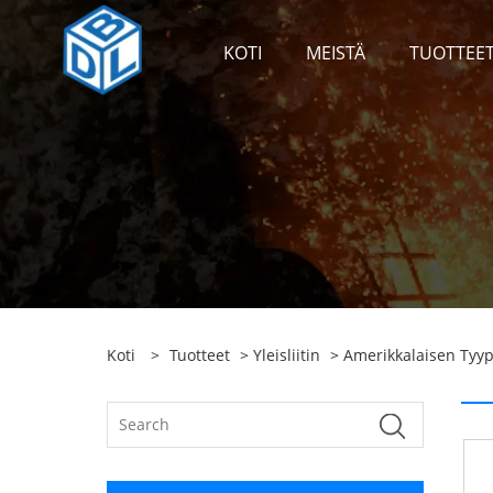
KOTI
MEISTÄ
TUOTTEE
Koti
>
Tuotteet
>
Yleisliitin
>
Amerikkalaisen Tyypi