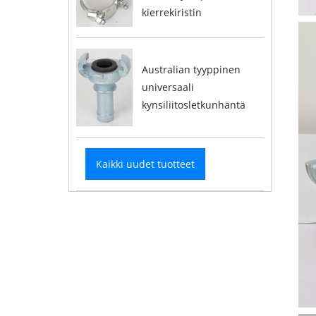
kierrekiristin
Australian tyyppinen
universaali
kynsiliitosletkunhäntä
Kaikki uudet tuotteet