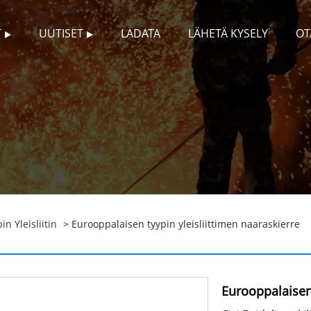
T
UUTISET
LADATA
LÄHETÄ KYSELY
OT
n Yleisliitin
> Eurooppalaisen tyypin yleisliittimen naaraskierre
Eurooppalaisen 