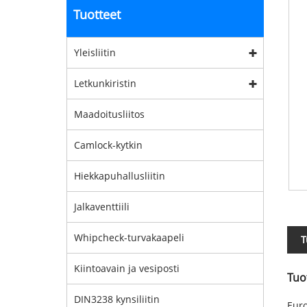
Tuotteet
Yleisliitin
Letkunkiristin
Maadoitusliitos
Camlock-kytkin
Hiekkapuhallusliitin
Jalkaventtiili
Whipcheck-turvakaapeli
T
Kiintoavain ja vesiposti
Tuo
DIN3238 kynsiliitin
Euro