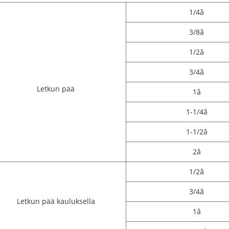
1/4â
3/8â
1/2â
3/4â
Letkun pää
1â
1-1/4â
1-1/2â
2â
1/2â
3/4â
Letkun pää kauluksella
1â