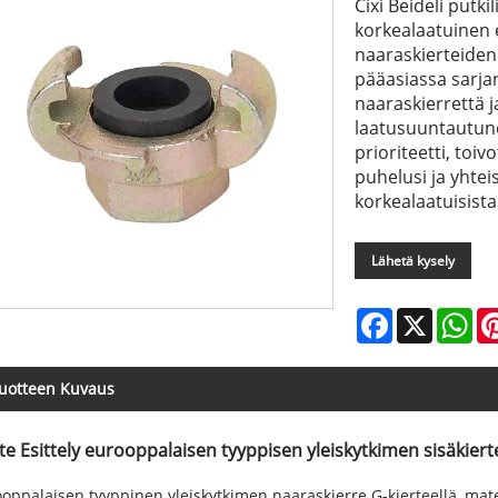
Cixi Beideli putk
korkealaatuinen 
naaraskierteiden
pääasiassa sarja
naaraskierrettä j
laatusuuntautune
prioriteetti, toi
puhelusi ja yhte
korkealaatuisist
Lähetä kysely
Facebook
X
Wh
uotteen Kuvaus
te Esittely eurooppalaisen tyyppisen yleiskytkimen sisäkiert
oppalaisen tyyppinen yleiskytkimen naaraskierre G-kierteellä, materi