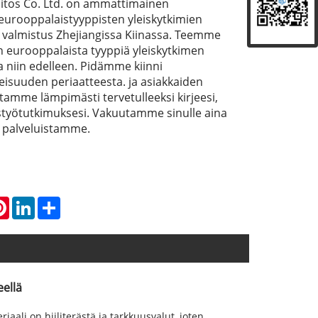
iliitos Co. Ltd. on ammattimainen
eurooppalaistyyppisten yleiskytkimien
 valmistus Zhejiangissa Kiinassa. Teemme
n eurooppalaista tyyppiä yleiskytkimen
a niin edelleen. Pidämme kiinni
isuuden periaatteesta. ja asiakkaiden
votamme lämpimästi tervetulleeksi kirjeesi,
istyötutkimuksesi. Vakuutamme sinulle aina
a palveluistamme.
atsApp
Pinterest
LinkedIn
Share
eellä
aali on hiiliterästä ja tarkkuusvalut, joten