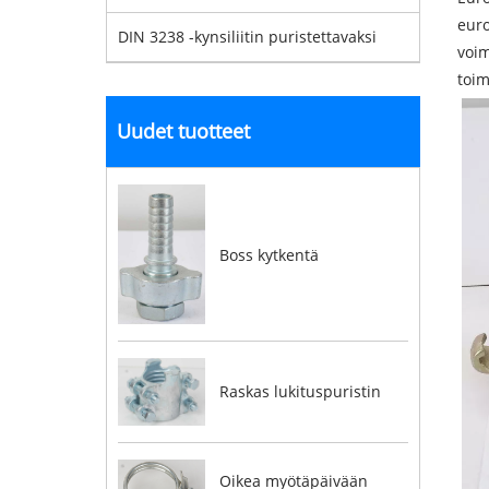
euro
DIN 3238 -kynsiliitin puristettavaksi
voim
toim
Uudet tuotteet
Boss kytkentä
Raskas lukituspuristin
Oikea myötäpäivään