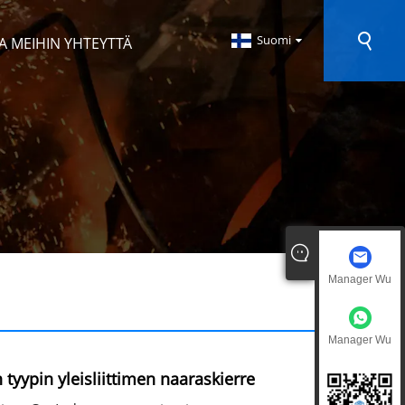
Suomi
A MEIHIN YHTEYTTÄ
Manager Wu
Manager Wu
tyypin yleisliittimen naaraskierre