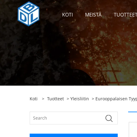
KOTI
MEISTÄ
TUOTTEE
Koti
>
Tuotteet
>
Yleisliitin
>
Eurooppalaisen Tyypi