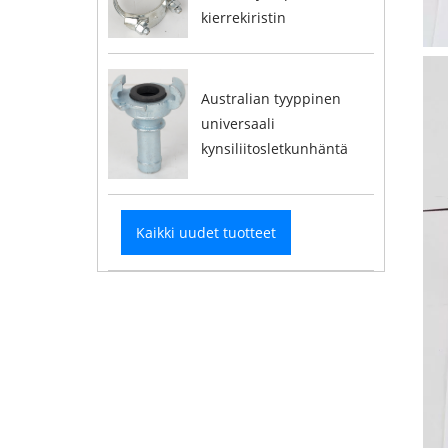
kierrekiristin
Australian tyyppinen
universaali
kynsiliitosletkunhäntä
Kaikki uudet tuotteet