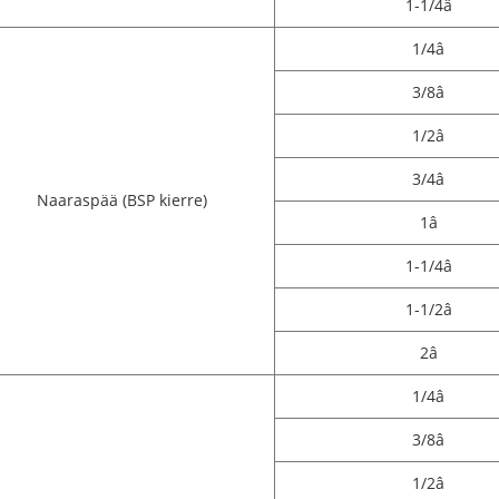
1-1/4â
1/4â
3/8â
1/2â
3/4â
Naaraspää (BSP kierre)
1â
1-1/4â
1-1/2â
2â
1/4â
3/8â
1/2â