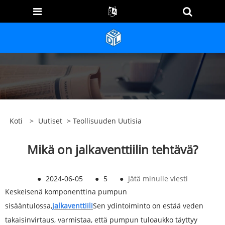
Koti
>
Uutiset
>
Teollisuuden Uutisia
Mikä on jalkaventtiilin tehtävä?
●
2024-06-05
●
5
●
Jätä minulle viesti
Keskeisenä komponenttina pumpun
sisääntulossa,
jalkaventtiili
Sen ydintoiminto on estää veden
takaisinvirtaus, varmistaa, että pumpun tuloaukko täyttyy