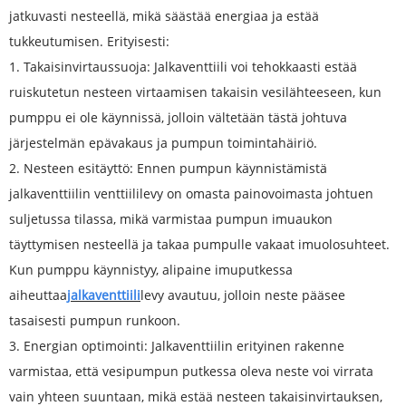
jatkuvasti nesteellä, mikä säästää energiaa ja estää
tukkeutumisen. Erityisesti:
1. Takaisinvirtaussuoja: Jalkaventtiili voi tehokkaasti estää
ruiskutetun nesteen virtaamisen takaisin vesilähteeseen, kun
pumppu ei ole käynnissä, jolloin vältetään tästä johtuva
järjestelmän epävakaus ja pumpun toimintahäiriö.
2. Nesteen esitäyttö: Ennen pumpun käynnistämistä
jalkaventtiilin venttiililevy on omasta painovoimasta johtuen
suljetussa tilassa, mikä varmistaa pumpun imuaukon
täyttymisen nesteellä ja takaa pumpulle vakaat imuolosuhteet.
Kun pumppu käynnistyy, alipaine imuputkessa
aiheuttaa
jalkaventtiili
levy avautuu, jolloin neste pääsee
tasaisesti pumpun runkoon.
3. Energian optimointi: Jalkaventtiilin erityinen rakenne
varmistaa, että vesipumpun putkessa oleva neste voi virrata
vain yhteen suuntaan, mikä estää nesteen takaisinvirtauksen,