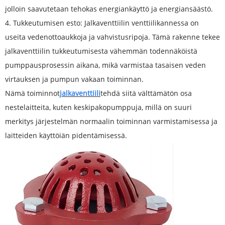
jolloin saavutetaan tehokas energiankäyttö ja energiansäästö.
4. Tukkeutumisen esto: Jalkaventtiilin venttiilikannessa on
useita vedenottoaukkoja ja vahvistusripoja. Tämä rakenne tekee
jalkaventtiilin tukkeutumisesta vähemmän todennäköistä
pumppausprosessin aikana, mikä varmistaa tasaisen veden
virtauksen ja pumpun vakaan toiminnan.
Nämä toiminnot
jalkaventtiili
tehdä siitä välttämätön osa
nestelaitteita, kuten keskipakopumppuja, millä on suuri
merkitys järjestelmän normaalin toiminnan varmistamisessa ja
laitteiden käyttöiän pidentämisessä.