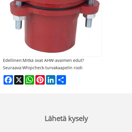
Edellinen:
Mitkä ovat AHW-avaimen edut?
Seuraava:
Whipcheck-turvakaapelin rooli
Facebook
X
WhatsApp
Pinterest
LinkedIn
Share
Lähetä kysely