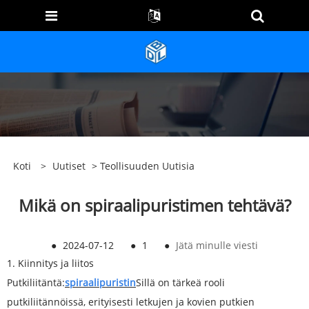
Koti
>
Uutiset
>
Teollisuuden Uutisia
Mikä on spiraalipuristimen tehtävä?
●
2024-07-12
●
1
●
Jätä minulle viesti
1. Kiinnitys ja liitos
Putkiliitäntä:
spiraalipuristin
Sillä on tärkeä rooli
putkiliitännöissä, erityisesti letkujen ja kovien putkien