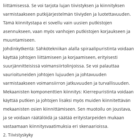
liittämisessä. Se voi tarjota lujan tiivistyksen ja kiinnityksen
varmistaakseen putkijärjestelmän tiiviyden ja luotettavuuden.
Tämä kiinnitystapa ei sovellu vain uusien putkistojen
asennukseen, vaan myös vanhojen putkistojen korjaukseen ja
muuntamiseen.
Johdinkytkentä: Sähkötekniikan alalla spiraalipuristinta voidaan
käyttää johtojen liittämiseen ja korjaamiseen, erityisesti
suurjännitteisissä voimansiirtolinjoissa. Se voi palauttaa
vaurioituneiden johtojen lujuuden ja johtavuuden
varmistaakseen voimansiirron jatkuvuuden ja turvallisuuden.
Mekaanisten komponenttien kiinnitys: Kierrepuristinta voidaan
käyttää putkien ja johtojen lisäksi myös muiden kiinnitettävän
mekaanisten osien kiinnittämiseen. Sen muotoilu on joustava,
ja se voidaan räätälöidä ja säätää erityistarpeiden mukaan
vastaamaan kiinnitysvaatimuksia eri skenaarioissa.
2. Tiivistyskyky