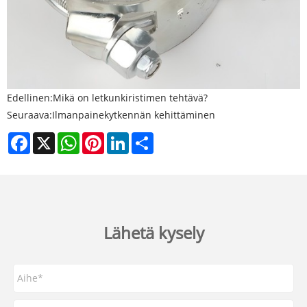
Edellinen:
Mikä on letkunkiristimen tehtävä?
Seuraava:
Ilmanpainekytkennän kehittäminen
Facebook
X
WhatsApp
Pinterest
LinkedIn
Share
Lähetä kysely