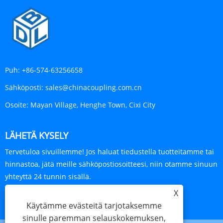
Puh:
+86-574-63256658
Sähköposti:
sales@chinacoupling.com.cn
Osoite:
Mayan Village, Henghe Town, Cixi City
LÄHETÄ KYSELY
Tervetuloa sivuillemme! Jos haluat tiedustella tuotteitamme tai
hinnastoa, jätä meille sähköpostiosoitteesi, niin otamme sinuun
yhteyttä 24 tunnin sisällä.
X
KYSY NYT
Käytämme evästeitä tarjotaksemme
sinulle paremman selauskokemuksen,