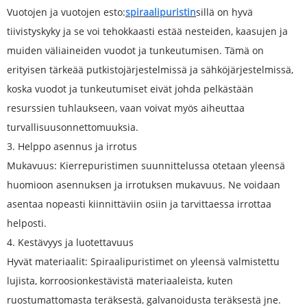
Vuotojen ja vuotojen esto:
spiraalipuristin
sillä on hyvä
tiivistyskyky ja se voi tehokkaasti estää nesteiden, kaasujen ja
muiden väliaineiden vuodot ja tunkeutumisen. Tämä on
erityisen tärkeää putkistojärjestelmissä ja sähköjärjestelmissä,
koska vuodot ja tunkeutumiset eivät johda pelkästään
resurssien tuhlaukseen, vaan voivat myös aiheuttaa
turvallisuusonnettomuuksia.
3. Helppo asennus ja irrotus
Mukavuus: Kierrepuristimen suunnittelussa otetaan yleensä
huomioon asennuksen ja irrotuksen mukavuus. Ne voidaan
asentaa nopeasti kiinnittäviin osiin ja tarvittaessa irrottaa
helposti.
4. Kestävyys ja luotettavuus
Hyvät materiaalit: Spiraalipuristimet on yleensä valmistettu
lujista, korroosionkestävistä materiaaleista, kuten
ruostumattomasta teräksestä, galvanoidusta teräksestä jne.