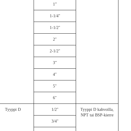
1”
1-1/4"
1-1/2"
2"
2-1/2"
3”
4"
5"
6"
Tyyppi D
1/2"
Tyyppi D kahvoilla,
NPT tai BSP-kierre
3/4"