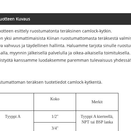
uotteen Kuvaus
uotteen esittely ruostumatonta teräksinen camlock-kytkin.
n yksi ammattimaisista Kiinan ruostumattomasta teräksestä valmis
a vahvuus ja täydellinen hallinta. Haluamme tarjota sinulle ruost
alla, myynnin jälkeisellä palvelulla ja oikea-aikaisella toimituksel
eistyötä kanssamme luodaksemme paremman tulevaisuus yhdessä!
tumattoman teräksen tuotetiedot camlock-kytkentä.
Koko
Merkit
Tyyppi A
1/2"
Tyyppi A kierteellä,
NPT tai BSP lanka
3/4"