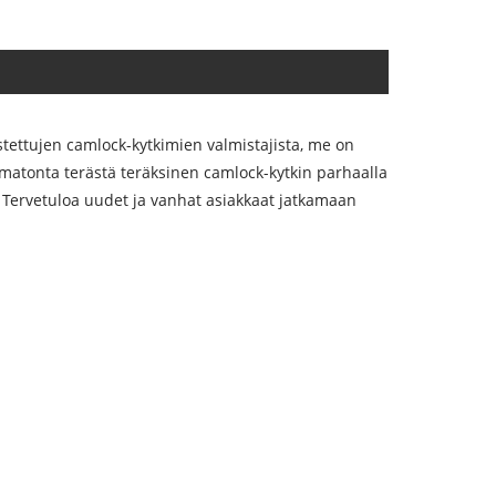
tettujen camlock-kytkimien valmistajista, me on
umatonta terästä teräksinen camlock-kytkin parhaalla
la. Tervetuloa uudet ja vanhat asiakkaat jatkamaan