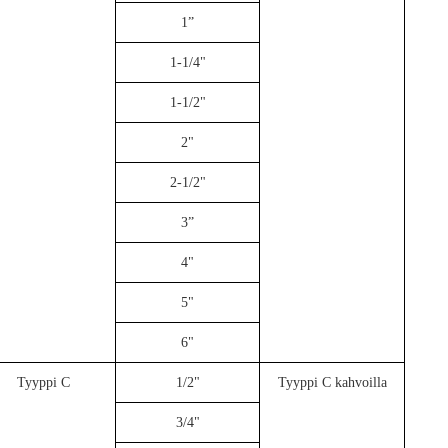
1”
1-1/4"
1-1/2"
2"
2-1/2"
3”
4"
5"
6"
Tyyppi C
1/2"
Tyyppi C kahvoilla
3/4"