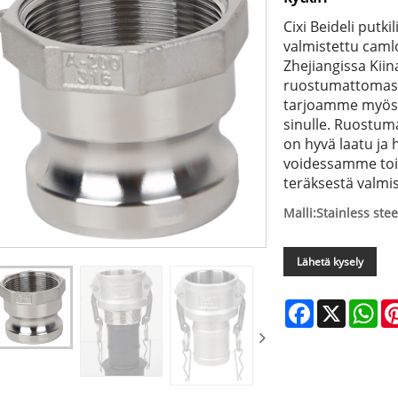
Cixi Beideli putk
valmistettu camlo
Zhejiangissa Kii
ruostumattomasta
tarjoamme myös 
sinulle. Ruostum
on hyvä laatu ja 
voidessamme toi
teräksestä valmi
Malli:Stainless ste
Lähetä kysely
Facebook
X
Wh