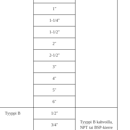
1”
1-1/4"
1-1/2"
2"
2-1/2"
3”
4"
5"
6"
Tyyppi B
1/2"
Tyyppi B kahvoilla,
3/4"
NPT tai BSP-kierre