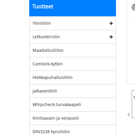
Tuotteet
Yleisliitin
Letkunkiristin
Maadoitusliitos
Camlock-kytkin
Hiekkapuhallusliitin
Jalkaventtiili
Whipcheck-turvakaapeli
Kiintoavain ja vesiposti
DIN3238 kynsiliitin