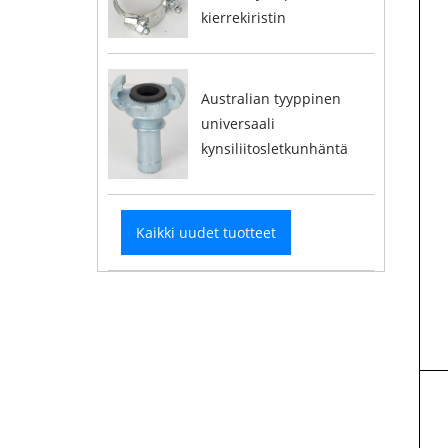
kierrekiristin
Australian tyyppinen
universaali
kynsiliitosletkunhäntä
Kaikki uudet tuotteet