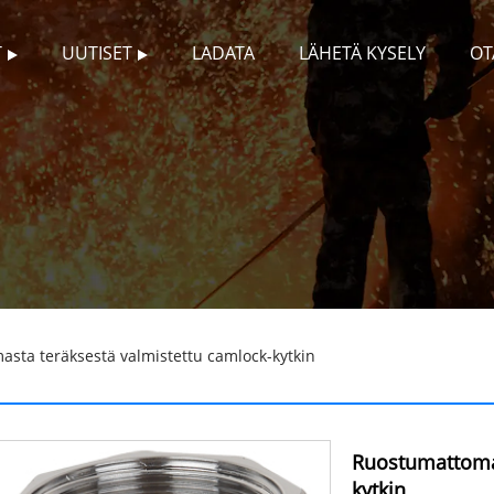
T
UUTISET
LADATA
LÄHETÄ KYSELY
OT
sta teräksestä valmistettu camlock-kytkin
Ruostumattomas
kytkin