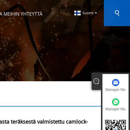
Suomi
A MEIHIN YHTEYTTÄ
Manager Wu
Manager Wu
ta teräksestä valmistettu camlock-