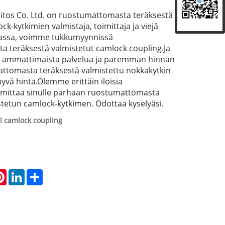
iliitos Co. Ltd. on ruostumattomasta teräksestä
ck-kytkimien valmistaja, toimittaja ja viejä
nassa, voimme tukkumyynnissä
 teräksestä valmistetut camlock coupling.Ja
ammattimaista palvelua ja paremman hinnan
attomasta teräksestä valmistettu nokkakytkin
hyvä hinta.Olemme erittäin iloisia
mittaa sinulle parhaan ruostumattomasta
stetun camlock-kytkimen. Odottaa kyselyäsi.
el camlock coupling
atsApp
Pinterest
LinkedIn
Share