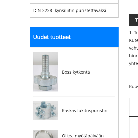
DIN 3238 -kynsiliitin puristettavaksi
T
1. T
Uudet tuotteet
Kute
vahv
hinn
yht
Boss kytkentä
Ruos
Raskas lukituspuristin
Oikea myötäpäivään