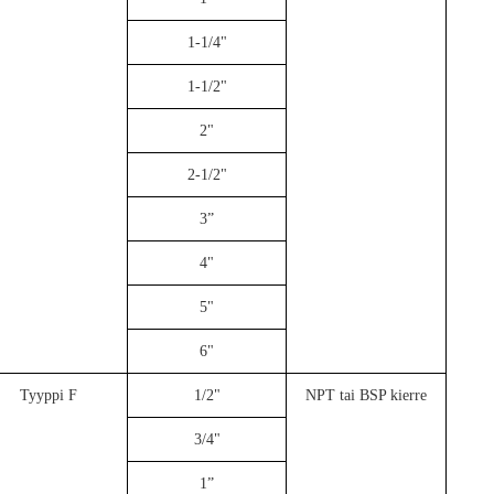
1-1/4"
1-1/2"
2"
2-1/2"
3”
4"
5"
6"
Tyyppi F
1/2"
NPT tai BSP kierre
3/4"
1”