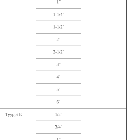
1”
1-1/4"
1-1/2"
2"
2-1/2"
3”
4"
5"
6"
Tyyppi E
1/2"
3/4"
1”