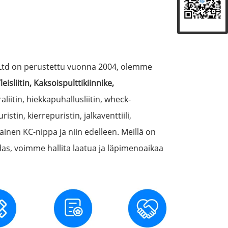
o., Ltd on perustettu vuonna 2004, olemme
leisliitin
,
Kaksoispulttikiinnike
,
raliitin, hiekkapuhallusliitin, wheck-
istin, kierrepuristin, jalkaventtiili,
ainen KC-nippa ja niin edelleen. Meillä on
as, voimme hallita laatua ja läpimenoaikaa