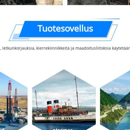
Tuotesovellus
ä, letkunkorjauksia, kierrekiinnikkeitä ja maadoitusliitoksia käytetää