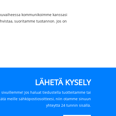
, Alkuvaiheessa kommunikoimme kanssasi
ahvistaa, suoritamme tuotannon. Jos on
LÄHETÄ KYSELY
 sivuillemme! Jos haluat tiedustella tuotteitamme tai
jätä meille sähköpostiosoitteesi, niin otamme sinuun
yhteyttä 24 tunnin sisällä.