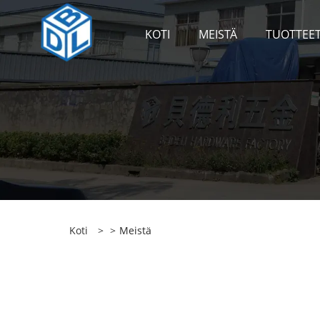
KOTI
MEISTÄ
TUOTTEE
Koti
>
>
Meistä