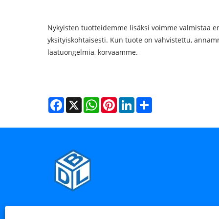
Nykyisten tuotteidemme lisäksi voimme valmistaa eri
yksityiskohtaisesti. Kun tuote on vahvistettu, anna
laatuongelmia, korvaamme.
Facebook
X
WhatsApp
Pinterest
LinkedIn
Share
Puh:
+86-574-63256658
Sähköposti:
sales@chi