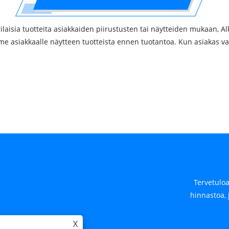
laisia ​​tuotteita asiakkaiden piirustusten tai näytteiden mukaan
mme asiakkaalle näytteen tuotteista ennen tuotantoa. Kun asiakas v
Tervetuloa
hinnastoa, 
nacoupling.com.cn
X