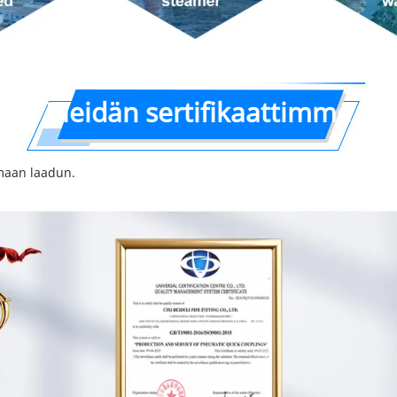
Meidän sertifikaattimme
amaan laadun.