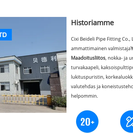
Historiamme
Cixi Beideli Pipe Fitting C
ammattimainen valmistaja
Y
Maadoitusliitos
, nokka- ja u
turvakaapeli, kaksoispulttipur
lukituspuristin, korkealuokk
valutehdas ja koneistustehd
helpommin.