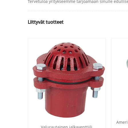
Tervetuloa yritykseemme tarjoamaan sinulle edullise
Liittyvät tuotteet
Amerik
Valurautainen jalkaventtiili