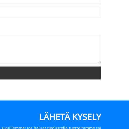
LÄHETÄ KYSELY
 sivuillemme! Jos haluat tiedustella tuotteitamme tai