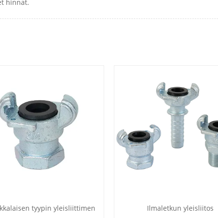
t hinnat.
kalaisen tyypin yleisliittimen
Ilmaletkun yleisliitos