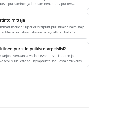
 kätevä purkaminen ja kokoaminen, muoviputken
korkki, ota meihin yhteyttä nyt,
palveluistamme.
tärinänvaimennus, äänenvaimennus, äänenvaimennus,
vastaamme sinulle mahdollisimman
empi ja alempi puristin voidaan vaihtaa
pian.
 putken valintaan.
stintoimittaja
on ammattimainen Superior yksipulttipuristimien valmistaja
tta. Meillä on vahva vahvuus ja täydellinen hallinta.
-yksipulttipuristimia ja niin edelleen. Pidämme kiinni
aiden prioriteetin periaatteesta, olemme vilpittömästi
 tutkimuksesi liiketoimintaa varten. takaamme sinulle aina
ttinen puristin putkistotarpeisiisi?
 tarjoaa vertaansa vailla olevan turvallisuuden ja
ä teollisuus- että asuinympäristöissä. Tässä artikkelissa
innikkeiden etuja, teknisiä ominaisuuksia,
ejä ja auttaa asiakkaita ymmärtämään, miksi oikean
sta yleisiä putkistoongelmia.