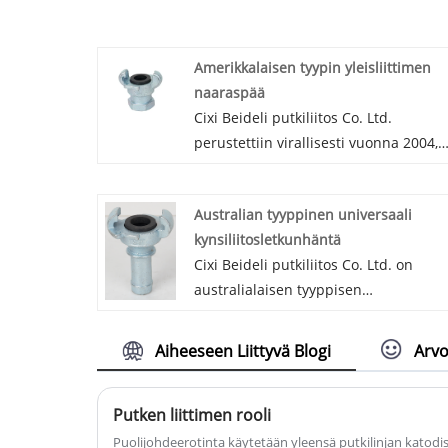
Amerikkalaisen tyypin yleisliittimen
naaraspää
Cixi Beideli putkiliitos Co. Ltd.
perustettiin virallisesti vuonna 2004,
yhdeksi ammattimaisista
kiinalaisamerikkalaistyyppisistä
Australian tyyppinen universaali
yleiskytkimien naaraspäätyjen
kynsiliitosletkunhäntä
valmistajista ja kiinalaisen
Cixi Beideli putkiliitos Co. Ltd. on
amerikkalaisen tyyppisten
australialaisen tyyppisen
yleiskytkimien naaraspäätetehtaista.
yleiskynsiletun letkunhäntä yli 20
Meillä on vahva vahvuus ja täydelline
vuotta. Australian tyyppinen
hallinta. Toimimme pääasiassa
Aiheeseen Liittyvä Blogi
Arvo
yleiskynsiliitosletkunhäntä on
merkintä sarja yleiskäyttöisiä
valmistettu hiiliteräksestä, jossa on
letkuliittimiä ja letkunkiristimiä ja niin
Putken liittimen rooli
hieno pinta ja korkea paine. Meillä on
edelleen.
oma valimomme, joten meillä on myö
Puolijohdeerotinta käytetään yleensä putkilinjan katodi