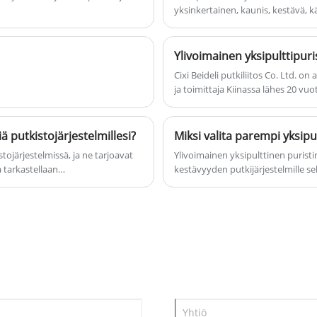
yksinkertainen, kaunis, kestävä,
turvakaapelin letku letkuun edulliseen
puristimella on ainutlaatuinen 
hintaan ja korkea laatu. Odotamme
kulutuskestävyys ja muut edut, yl
innolla yhteistyötä kanssasi.
hydraulijärjestelmän suunnittelun
Ylivoimainen yksipulttipuri
e.
Cixi Beideli putkiliitos Co. Ltd. 
ja toimittaja Kiinassa lähes 20 vuo
Teemme pääasiassa sarjan Superior
laatusuuntautuneisuuden ja asiakk
tervetulleita kirjeesi, puhelusi ja
ä putkistojärjestelmillesi?
Miksi valita parempi yksipul
korkealaatuiset palvelumme.
tojärjestelmissä, ja ne tarjoavat
Ylivoimainen yksipulttinen puristin
a tarkastellaan
kestävyyden putkijärjestelmille sek
elmiä, huoltoa ja etuja. Se auttaa
tarkastellaan yksittäisten pulttiki
n tietoisia päätöksiä. Opi CIXI
asennuskäytäntöjä ja huoltovinkk
optimoida putkistoratkaisusi.
puristimen valitseminen voi ratkai