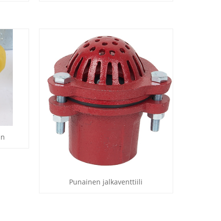
in
Punainen jalkaventtiili