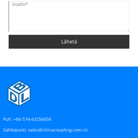
Lähetä
Puh:
+86-574-63256658
Sähköposti:
sales@chinacoupling.com.cn