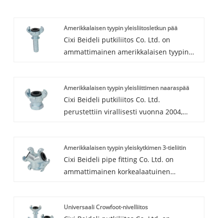
Amerikkalaisen tyypin yleisliitosletkun pää
Cixi Beideli putkiliitos Co. Ltd. on
ammattimainen amerikkalaisen tyypin
yleisliitosletkun pään valmistaja ja
toimittaja Kiinassa. Olemme
Amerikkalaisen tyypin yleisliittimen naaraspää
erikoistuneet letkuliittimiin ja
Cixi Beideli putkiliitos Co. Ltd.
letkunkiristimiin 20 vuoden ajan. Meillä
perustettiin virallisesti vuonna 2004,
on valimo ja käsittelylaitos. Joten
yhdeksi ammattimaisista
tuotteemme on hyvä laatu ja paras hinta.
kiinalaisamerikkalaistyyppisistä
Odotamme huolitsija tulla pitkäaikainen
Amerikkalaisen tyypin yleiskytkimen 3-tieliitin
yleiskytkimien naaraspäätyjen
kumppani Kiinassa.
Cixi Beideli pipe fitting Co. Ltd. on
valmistajista ja kiinalaisen
ammattimainen korkealaatuinen
amerikkalaisen tyyppisten yleiskytkimien
amerikkalainen tyyppinen yleiskytkimien
naaraspäätetehtaista. Meillä on vahva
3-tieliitin valmistaja ja tehdas. Voimme
vahvuus ja täydellinen hallinta.
Universaali Crowfoot-nivelliitos
toimittaa laajan valikoiman letkuliittimiä
Toimimme pääasiassa merkintä sarja