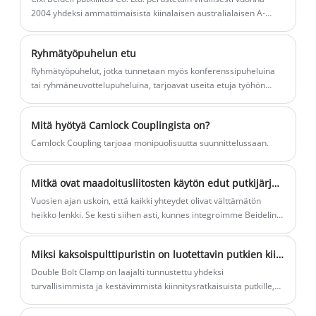
2004 yhdeksi ammattimaisista kiinalaisen australialaisen A-
jalkaventtiiliin. Olet tervetullut tulemaan
tyypin yleiskynsikytkimien valmistajista ja tehtaista. Tässä on
tehtaallemme ostamaan viimeisintä
joitain tietoja australialaisen tyyppisestä
myytyä, alhaista hintaa ja korkealaatuista
Ryhmätyöpuhelun etu
yleiskynsikytkimestämme.
punaista valurautaista jalkaventtiiliä.
Ryhmätyöpuhelut, jotka tunnetaan myös konferenssipuheluina
tai ryhmäneuvottelupuheluina, tarjoavat useita etuja työhön
Odotamme innolla, että saamme olla
liittyvän viestinnän ja yhteistyön yhteydessä.
punaisen valurautaisen jalkaventtiilin
toimittaja Kiinassa. .
Mitä hyötyä Camlock Couplingista on?
Camlock Coupling tarjoaa monipuolisuutta suunnittelussaan.
Mitkä ovat maadoitusliitosten käytön edut putkijärjestelmissä?
Vuosien ajan uskoin, että kaikki yhteydet olivat välttämätön
heikko lenkki. Se kesti siihen asti, kunnes integroimme Beidelin
maadoitusliitokset kriittisiin kokoonpanoihimme.
Miksi kaksoispulttipuristin on luotettavin putkien kiinnitysratkaisu?
Double Bolt Clamp on laajalti tunnustettu yhdeksi
turvallisimmista ja kestävimmistä kiinnitysratkaisuista putkille,
letkuille ja putkijärjestelmille teollisuudessa, autoteollisuudessa
ja infrastruktuurisovelluksissa. Verrattuna yksipultti- tai