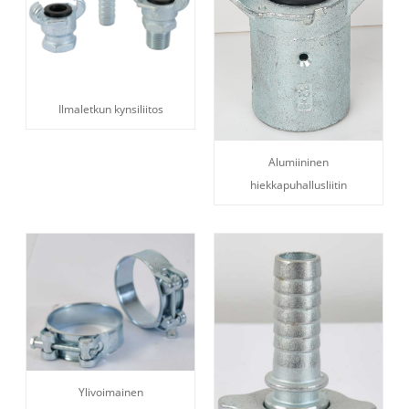
Ilmaletkun kynsiliitos
Alumiininen
hiekkapuhallusliitin
Ylivoimainen