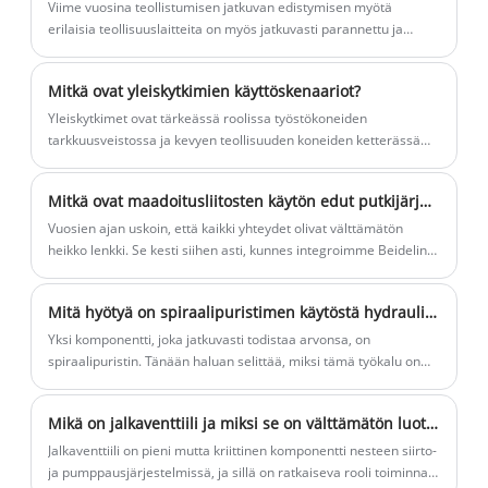
Viime vuosina teollistumisen jatkuvan edistymisen myötä
pääasiassa sarjan letkunkiristimiä ja
erilaisia ​​teollisuuslaitteita on myös jatkuvasti parannettu ja
letkuliittimiä ja niin on. Olet tervetullut
uudistettu. Yksi laitteista on nailonhiekkapuhallusliitos, jolla on
tulemaan tehtaallemme ostamaan
yhä tärkeämpi rooli teollisuudessa. Tänään opimme tästä
Mitkä ovat yleiskytkimien käyttöskenaariot?
viimeisimmän myydyn, alhaisen hinnan
laitteesta.
Yleiskytkimet ovat tärkeässä roolissa työstökoneiden
ja korkealaatuisen Kestävän ja raskaan
tarkkuusveistossa ja kevyen teollisuuden koneiden ketterässä
käytön puristin.
käytössä. Sen rakenne on yksinkertainen ja helppokäyttöinen,
kestää valtavia kulma- ja aksiaalisiirtymiä ja sopii tilanteisiin,
Mitkä ovat maadoitusliitosten käytön edut putkijärjestelmissä?
joissa vaaditaan suurta tarkkuutta.
Vuosien ajan uskoin, että kaikki yhteydet olivat välttämätön
heikko lenkki. Se kesti siihen asti, kunnes integroimme Beidelin
maadoitusliitokset kriittisiin kokoonpanoihimme.
Mitä hyötyä on spiraalipuristimen käytöstä hydraulijärjestelmissä?
Yksi komponentti, joka jatkuvasti todistaa arvonsa, on
spiraalipuristin. Tänään haluan selittää, miksi tämä työkalu on
välttämätön ja kuinka Beidelin kaltaisen luotettavan tuotemerkin
valitseminen voi muuttaa järjestelmäsi luotettavuutta. Sukellaan
Mikä on jalkaventtiili ja miksi se on välttämätön luotettaville nesteenhallintajärjestelmille
tärkeimpiin etuihin.
Jalkaventtiili on pieni mutta kriittinen komponentti nesteen siirto-
ja pumppausjärjestelmissä, ja sillä on ratkaiseva rooli toiminnan