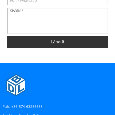
Lähetä
Puh:
+86-574-63256658