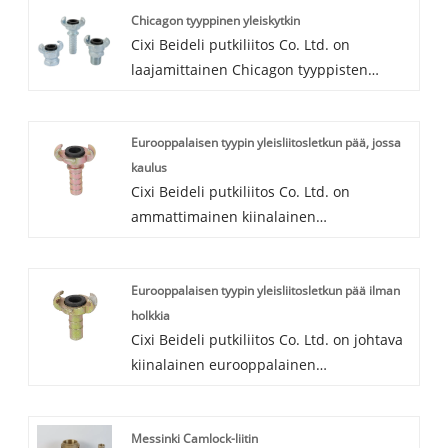
Chicagon tyyppinen yleiskytkin
Cixi Beideli putkiliitos Co. Ltd. on
laajamittainen Chicagon tyyppisten
yleiskytkimien valmistaja ja toimittaja
Kiinassa. Tehtaamme sijaitsee Ningbo
Eurooppalaisen tyypin yleisliitosletkun pää, jossa
Zhejiangissa, lähellä Ningbon satamaa ja
kaulus
Shanghain satamaa. Olemme
Cixi Beideli putkiliitos Co. Ltd. on
erikoistuneet Chicagon tyyppisiin
ammattimainen kiinalainen
Uiniversal-kytkimiin useiden vuosien
eurooppalaisen tyypin yleisliitosletkun
ajan. Tervetuloa käymään tehtaallamme
pään kanssa Colalr. Jos etsit parasta
ja odotamme innolla tuotteiden
Eurooppalaisen tyypin yleisliitosletkun pää ilman
eurooppalaista tyyppistä yleisliitosletkun
toimittamista sinulle.
holkkia
päätä kauluksella parhaalla laadulla ja
Cixi Beideli putkiliitos Co. Ltd. on johtava
hyvällä hinnalla, ole hyvä ja putoaa. ota
kiinalainen eurooppalainen
meihin yhteyttä nyt.
yleisliitosletkun pää ilman holkkia,
valmistaja, toimittaja ja viejä.
Messinki Camlock-liitin
Eurooppalaisen tyypin yleisliitosletkun