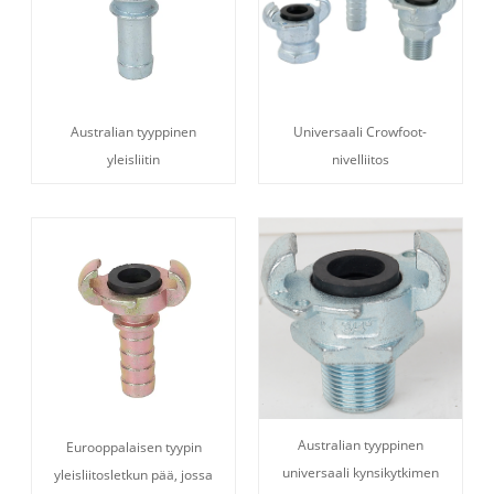
Australian tyyppinen
Universaali Crowfoot-
yleisliitin
nivelliitos
Australian tyyppinen
Eurooppalaisen tyypin
universaali kynsikytkimen
yleisliitosletkun pää, jossa